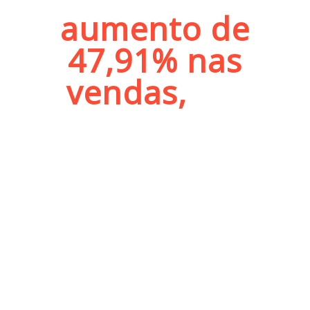
aumento de
47,91% nas
vendas,
em
apenas 5 meses?
DESCUBRA COMO A SANTO
CONGELADO, E-COMMERCE DE
COMIDAS FITS, CONSEGUIU
AUMENTAR AS SUAS VENDAS EM
47,91% E SUA RECEITA EM 32,47%
EM APENAS 5 MESES, APLICANDO