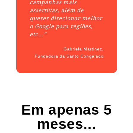
campanhas mais
assertivas, além de
querer direcionar melhor
o Google para regiões,
etc…”
Gabriela Martinez,
Fundadora da Santo Congelado
Em apenas 5
meses...