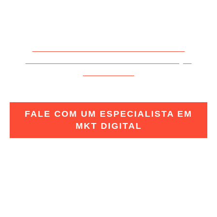
ESTRATÉGIAS DE MARKETING
DIGITAL.
VOCÊ TAMBÉM BUSCA ESSES
RESULTADOS PARA A SUA LOJA
VIRTUAL?
FALE COM UM ESPECIALISTA EM
MKT DIGITAL