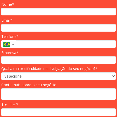
Nome*
Email*
Telefone*
Empresa*
Qual a maior dificuldade na divulgação do seu negócio?*
Conte mais sobre o seu negócio
1 + 11 = ?