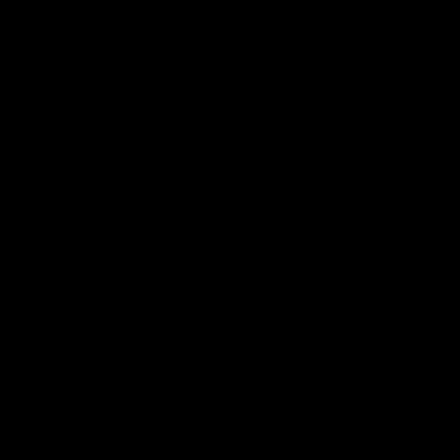
.......