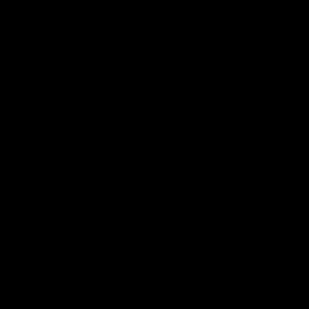
.....