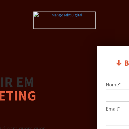
↓
B
IR EM
Nome*
ETING
Email*
g é para quem quer