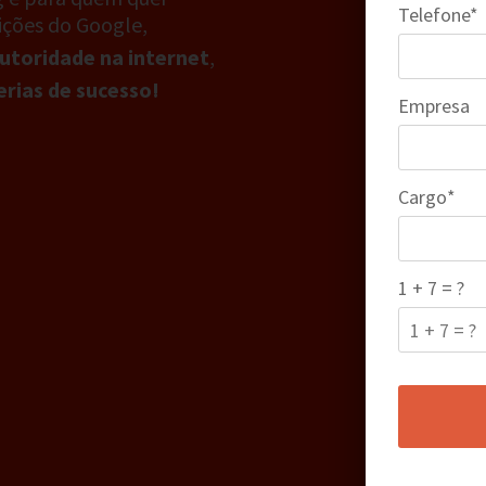
Telefone*
ições do Google,
utoridade na internet
,
erias de sucesso!
Empresa
Cargo*
1 + 7 = ?