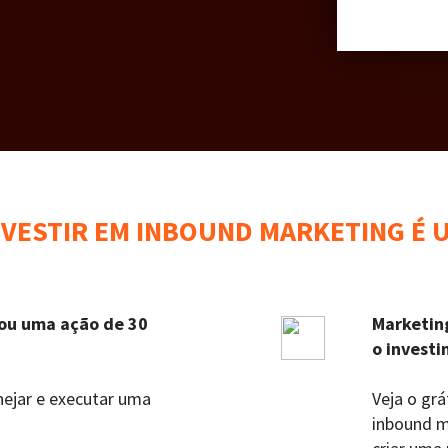
NVESTIR EM INBOUND MARKETING É 
ou uma ação de 30
Marketin
o investi
nejar e executar uma
Veja o gr
inbound m